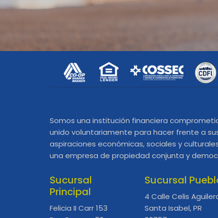
Somos una institución financiera comprometi
unido voluntariamente para hacer frente a su
aspiraciones económicas, sociales y cultura
una empresa de propiedad conjunta y democ
Sucursal
Sucursal Puebl
Principal
4 Calle Celis Aguiler
Felicia II Carr 153
Santa Isabel, PR