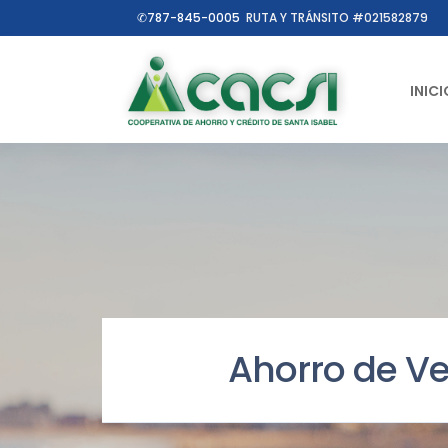
✆787-845-0005
RUTA Y TRÁNSITO #021582879
INICI
Ahorro de V