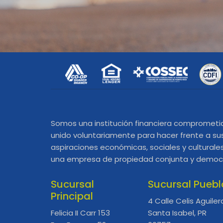
Somos una institución financiera comprometi
unido voluntariamente para hacer frente a su
aspiraciones económicas, sociales y cultura
una empresa de propiedad conjunta y democ
Sucursal
Sucursal Puebl
Principal
4 Calle Celis Aguiler
Felicia II Carr 153
Santa Isabel, PR