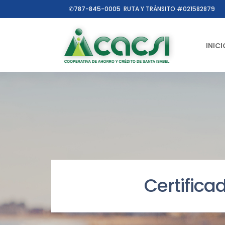
✆787-845-0005
RUTA Y TRÁNSITO #021582879
INICI
Certifica