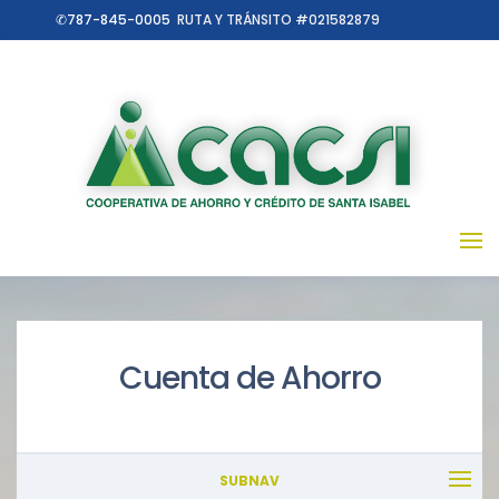
✆787-845-0005
RUTA Y TRÁNSITO #021582879
Cuenta de Ahorro
SUBNAV