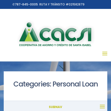
✆787-845-0005
RUTA Y TRÁNSITO #021582879
Categories:
Personal Loan
SUBNAV